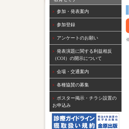
参加・発表案内
参加登録
アンケートのお願い
発表演題に関する利益相反
（COI）の開示について
会場・交通案内
各種協賛の募集
ポスター掲示・チラシ設置の
お申込み