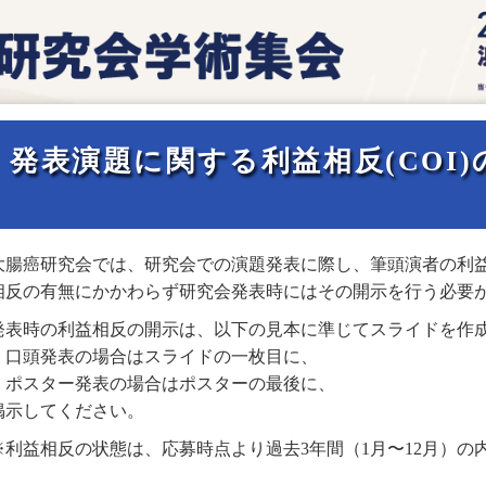
発表演題に関する利益相反(COI
大腸癌研究会では、研究会での演題発表に際し、筆頭演者の利
相反の有無にかかわらず研究会発表時にはその開示を行う必要
発表時の利益相反の開示は、以下の見本に準じてスライドを作
口頭発表の場合はスライドの一枚目に、
ポスター発表の場合はポスターの最後に、
掲示してください。
※利益相反の状態は、応募時点より過去3年間（1月〜12月）の