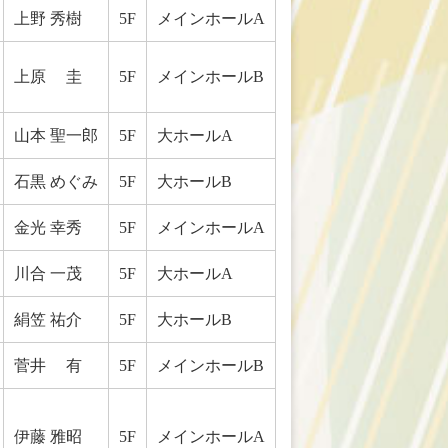
上野 秀樹
5F
メインホールA
上原 圭
5F
メインホールB
山本 聖一郎
5F
大ホールA
石黒 めぐみ
5F
大ホールB
金光 幸秀
5F
メインホールA
川合 一茂
5F
大ホールA
絹笠 祐介
5F
大ホールB
菅井 有
5F
メインホールB
伊藤 雅昭
5F
メインホールA