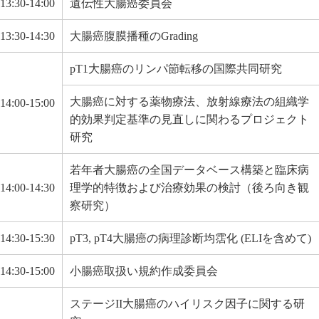
13:30-14:00
遺伝性大腸癌委員会
13:30-14:30
大腸癌腹膜播種のGrading
pT1大腸癌のリンパ節転移の国際共同研究
大腸癌に対する薬物療法、放射線療法の組織学
14:00-15:00
的効果判定基準の見直しに関わるプロジェクト
研究
若年者大腸癌の全国データベース構築と臨床病
14:00-14:30
理学的特徴および治療効果の検討（後ろ向き観
察研究）
14:30-15:30
pT3, pT4大腸癌の病理診断均霑化 (ELIを含めて)
14:30-15:00
小腸癌取扱い規約作成委員会
ステージII大腸癌のハイリスク因子に関する研