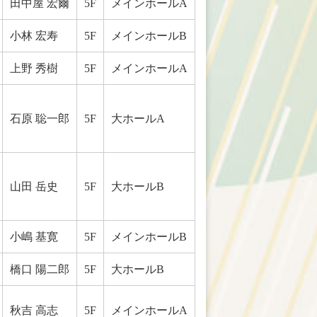
田中屋 宏爾
5F
メインホールA
小林 宏寿
5F
メインホールB
上野 秀樹
5F
メインホールA
石原 聡一郎
5F
大ホールA
山田 岳史
5F
大ホールB
小嶋 基寛
5F
メインホールB
橋口 陽二郎
5F
大ホールB
秋吉 高志
5F
メインホールA