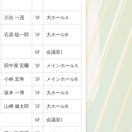
川合 一茂
5F
大ホールA
石原 聡一郎
5F
大ホールB
6F
会議室1
田中屋 宏爾
5F
メインホールA
小林 宏寿
5F
メインホールB
坂本 一博
5F
大ホールA
山﨑 健太郎
5F
大ホールB
6F
会議室1