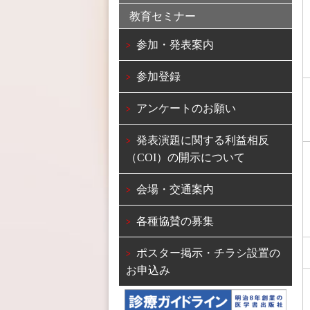
教育セミナー
参加・発表案内
参加登録
アンケートのお願い
発表演題に関する利益相反
（COI）の開示について
会場・交通案内
各種協賛の募集
ポスター掲示・チラシ設置の
お申込み