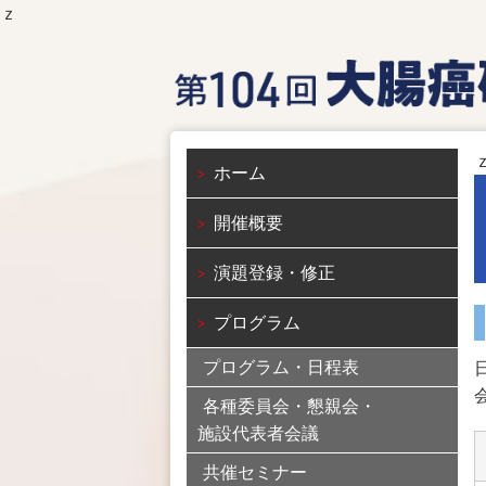
ｚ
ホーム
開催概要
演題登録・修正
プログラム
プログラム・日程表
各種委員会・懇親会・
施設代表者会議
共催セミナー