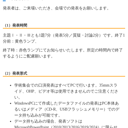
発表者は、ご来場いただき、会場での発表をお願いします。
（1）発表時間
主題Ⅰ・Ⅱ・Ⅲとも1題7分（発表5分／質疑・討論2分）です。終了1
分前：黄色ランプ、
終了時：赤色ランプにてお知らせいたします。所定の時間内で終了
するようにご配慮願います。
（2）発表形式
学術集会での口演発表はすべてPCで行います。35mmスラ
イド、OHP、ビデオ等は使用できませんのでご注意くださ
い。
WindowsPCにて作成したデータファイルの発表はPC本体あ
るいはメディア（CD-R、USBフラッシュメモリー）でのデ
ータ持ち込みが可能です。
データ持ち込みの場合、発表ソフトは
MicrosoftPowerPoint（2010/2013/2016/2019/2024）に限らせ