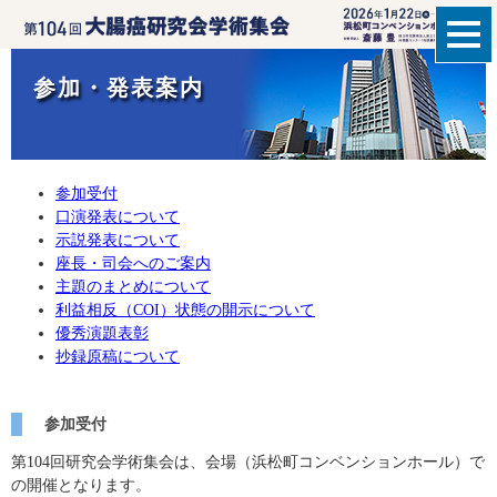
参加・発表案内
参加受付
口演発表について
示説発表について
座長・司会へのご案内
主題のまとめについて
利益相反（COI）状態の開示について
優秀演題表彰
抄録原稿について
参加受付
第104回研究会学術集会は、会場（浜松町コンベンションホール）で
の開催となります。