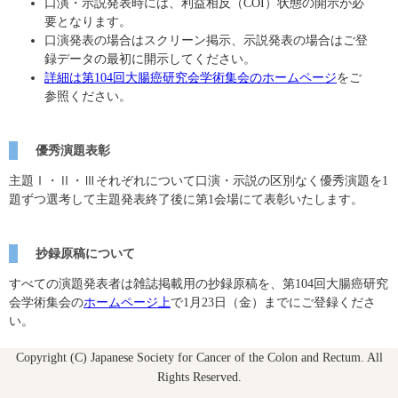
口演・示説発表時には、利益相反（COI）状態の開示が必
要となります。
口演発表の場合はスクリーン掲示、示説発表の場合はご登
録データの最初に開示してください。
詳細は第104回大腸癌研究会学術集会のホームページ
をご
参照ください。
優秀演題表彰
主題Ⅰ・Ⅱ・Ⅲそれぞれについて口演・示説の区別なく優秀演題を1
題ずつ選考して主題発表終了後に第1会場にて表彰いたします。
抄録原稿について
すべての演題発表者は雑誌掲載用の抄録原稿を、第104回大腸癌研究
会学術集会の
ホームページ上
で1月23日（金）までにご登録くださ
い。
Copyright (C) Japanese Society for Cancer of the Colon and Rectum. All
Rights Reserved.