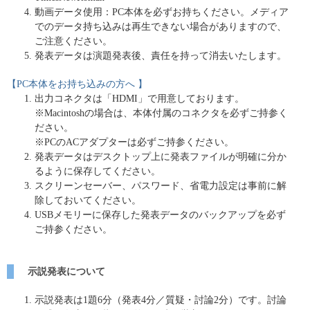
動画データ使用：PC本体を必ずお持ちください。メディア
でのデータ持ち込みは再生できない場合がありますので、
ご注意ください。
発表データは演題発表後、責任を持って消去いたします。
【PC本体をお持ち込みの方へ 】
出力コネクタは「HDMI」で用意しております。
※Macintoshの場合は、本体付属のコネクタを必ずご持参く
ださい。
※PCのACアダプターは必ずご持参ください。
発表データはデスクトップ上に発表ファイルが明確に分か
るように保存してください。
スクリーンセーバー、パスワード、省電力設定は事前に解
除しておいてください。
USBメモリーに保存した発表データのバックアップを必ず
ご持参ください。
示説発表について
示説発表は1題6分（発表4分／質疑・討論2分）です。討論